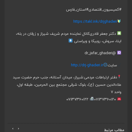
#کمیسیون_اقتصادی
#استان_فارس
https://takl.ink/drjghaderi
دکتر جعفر قادری
کانال نماینده مردم شریف شیراز و زرقان در بله،
ایتا، سروش، روبیکا و ویراستی
@dr_jafar_ghaderi
سایت
http://drj-ghaderi.ir
دفتر ارتباطات مردمی:
شیراز، میدان آستانه، جنب حرم حضرت سید
علاءالدین حسین (ع)، بلوک شرقی مجتمع بین الحرمین، طبقه اول،
واحد ۷
۰۷۱۳۷۳۶۰۱۲۲
۰۷۱۳۷۳۶۰۱۲۰
›
‹
مطالب مرتبط