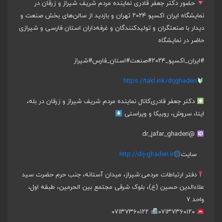
حضور دکتر جعفر قادری نماینده مردم شریف شیراز و زرقان در
نمایشگاه ایران اکسپو ۲۰۲۴ تهران و بازدید از سالن‌های بخش صنعت و
دیدار با صنعتگران و تولیدکنندگان و غرفه‌داران استان فارسی و شیرازی
حاضر در نمایشگاه
#ایران_اکسپو_۲۰۲۴
#صنعت
#استان_فارس
#شیراز
https://takl.ink/drjghaderi
دکتر جعفر قادری
کانال نماینده مردم شریف شیراز و زرقان در بله،
ایتا، سروش، روبیکا و ویراستی
@dr_jafar_ghaderi
سایت
http://drj-ghaderi.ir
دفتر ارتباطات مردمی:
شیراز، میدان آستانه، جنب حرم حضرت سید
علاءالدین حسین (ع)، بلوک شرقی مجتمع بین الحرمین، طبقه اول،
واحد ۷
۰۷۱۳۷۳۶۰۱۲۲
۰۷۱۳۷۳۶۰۱۲۰